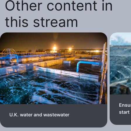
Other content in
this stream
Ensur
start
U.K. water and wastewater