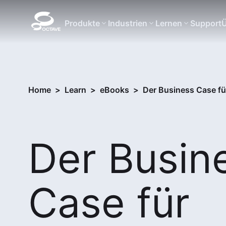
Produkte
Industrien
Lernen
Support
Ü
Home
>
Learn
>
eBooks
>
Der Business Case fü
Der Busin
Case für