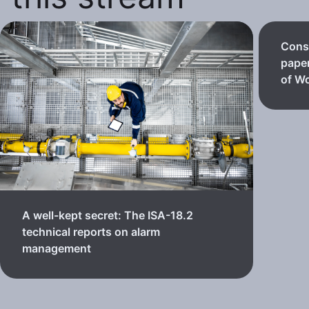
Consi
paper
of Wo
A well-kept secret: The ISA-18.2
technical reports on alarm
management