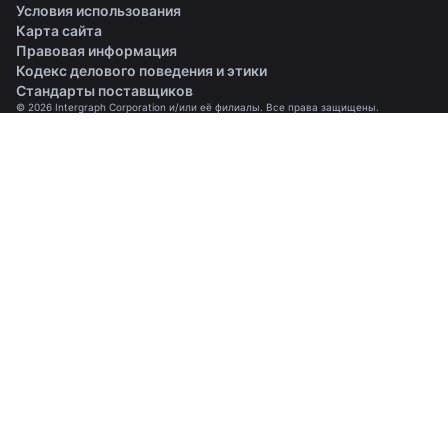
Условия использования
Карта сайта
Правовая информация
(opens in a new tab)
Кодекс делового поведения и этики
(opens in a new tab)
Стандарты поставщиков
© 2026 Intergraph Corporation и/или её филиалы. Все права защищены.