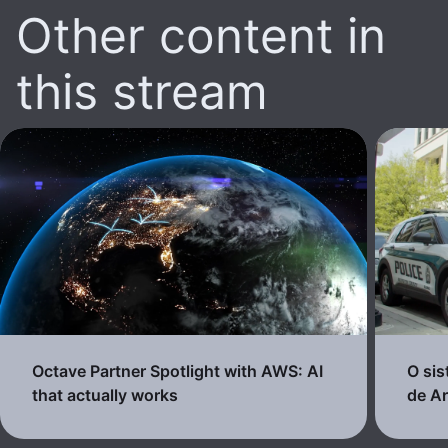
Other content in
this stream
Octave Partner Spotlight with AWS: AI
O si
that actually works
de Ar