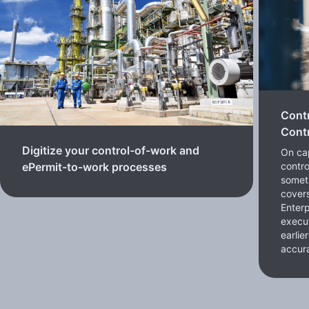
Cont
Contr
Digitize your control-of-work and
On cap
contro
ePermit-to-work processes
somet
cover
Enterp
execut
earlie
accura