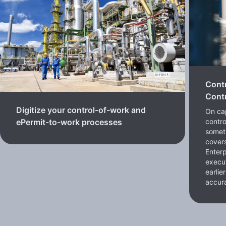
Cont
Contr
Digitize your control-of-work and
On cap
contro
ePermit-to-work processes
somet
cover
Enterp
execut
earlie
accura