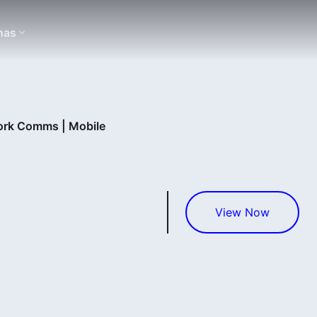
nas
ork Comms | Mobile
View Now