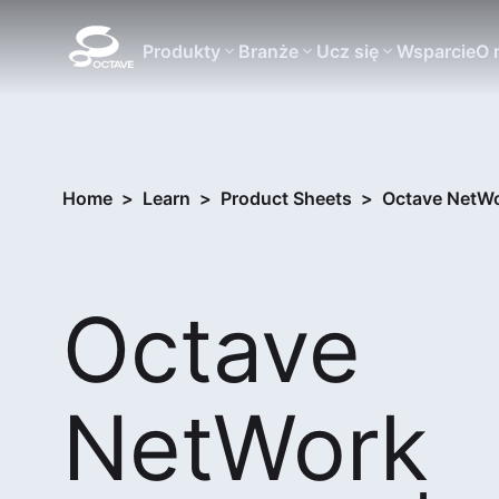
Produkty
Branże
Ucz się
Wsparcie
O 
Home
>
Learn
>
Product Sheets
>
Octave NetW
Octave
NetWork