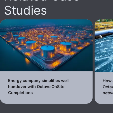
Studies
Energy company simplifies well
How a
handover with Octave OnSite
Octav
Completions
netw