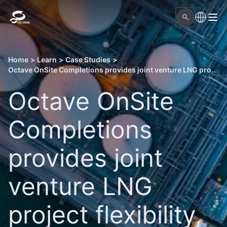
Home
>
Learn
>
Case Studies
>
Octave OnSite Completions provides joint venture LNG project flexibility, accuracy and transparency
Octave OnSite
Completions
provides joint
venture LNG
project flexibility,