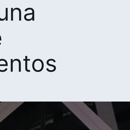
 una
e
entos