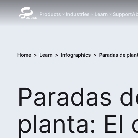
Products
Industries
Learn
Support
Ab
Home
>
Learn
>
Infographics
>
Paradas de plant
Paradas d
planta: El