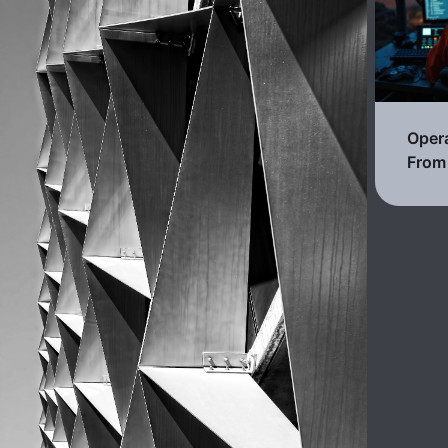
Opera
From 