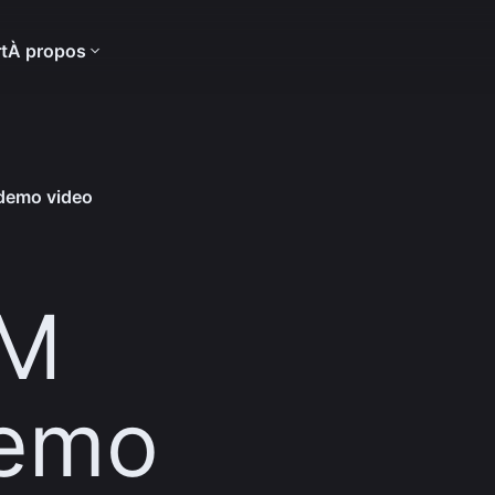
t
À propos
demo video
PM
demo