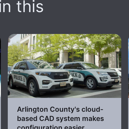
n this
Arlington County's cloud-
based CAD system makes
configuration easier