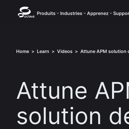
Produits
Industries
Apprenez
Suppor
Home
>
Learn
>
Videos
>
Attune APM solution 
Attune A
solution 