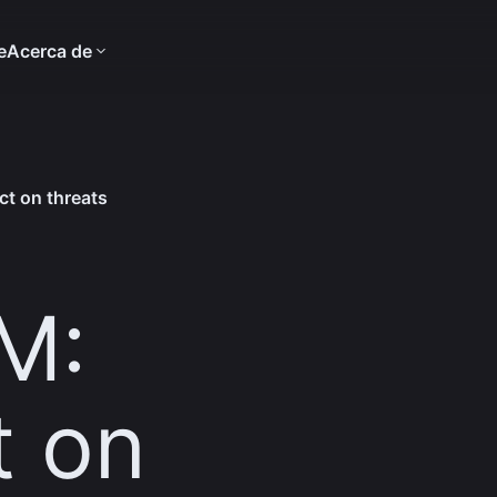
e
Acerca de
ct on threats
M:
t on