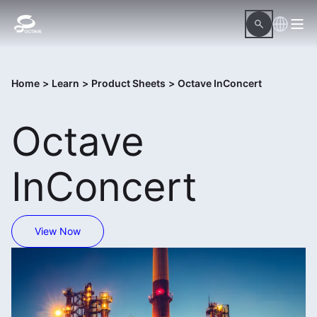
Home
>
Learn
>
Product Sheets
>
Octave InConcert
Octave
InConcert
View Now