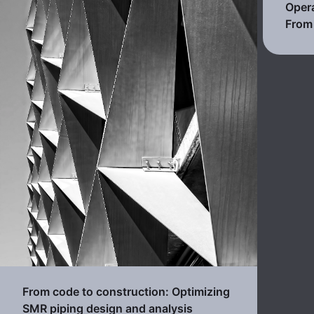
Opera
From 
From code to construction: Optimizing
SMR piping design and analysis