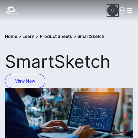
Home
>
Learn
>
Product Sheets
>
SmartSketch
SmartSketch
View Now