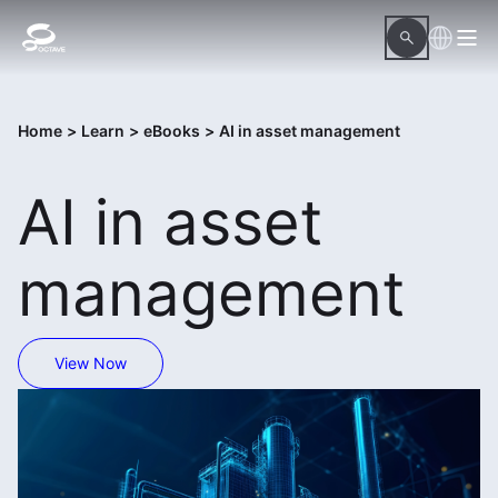
Home
>
Learn
>
eBooks
>
AI in asset management
AI in asset
management
View Now