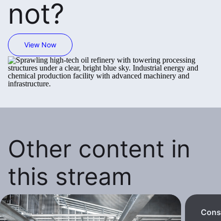
not?
View Now
Other content in
this stream
Consi