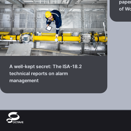
paper
of Wo
A well-kept secret: The ISA-18.2
technical reports on alarm
management