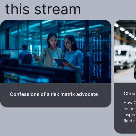
this stream
Closi
Confessions of a risk matrix advocate
How O
Inspec
inspe
fleets.