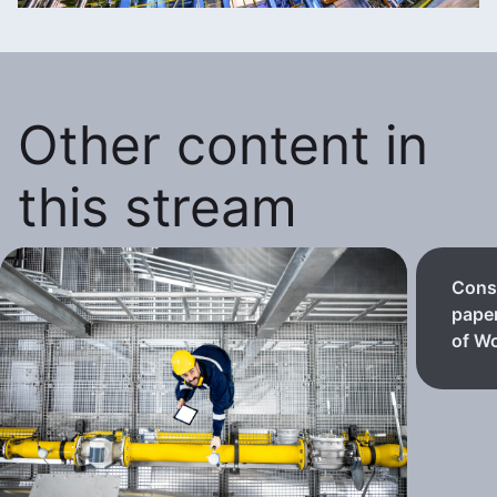
Other content in
this stream
Consi
paper
of Wo