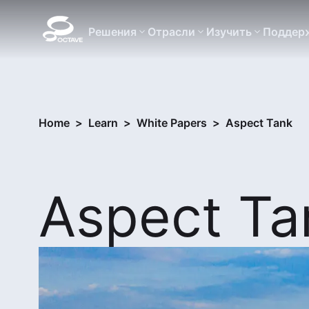
Решения
Отрасли
Изучить
Поддер
Home
>
Learn
>
White Papers
>
Aspect Tank
Aspect Ta