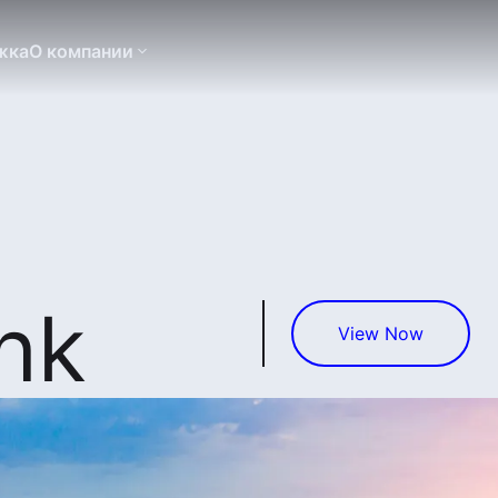
жка
О компании
nk
View Now