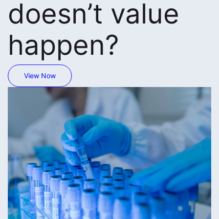
doesn’t value
happen?
View Now