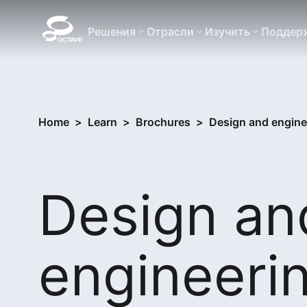
Решения
Отрасли
Изучить
Поддер
Home
>
Learn
>
Brochures
>
Design and enginee
Design an
engineeri