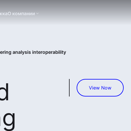
жка
О компании
ring analysis interoperability
d
View Now
ng