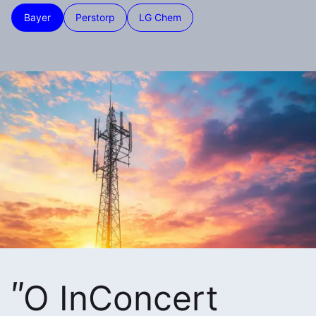
Bayer
Perstorp
LG Chem
O InConcert