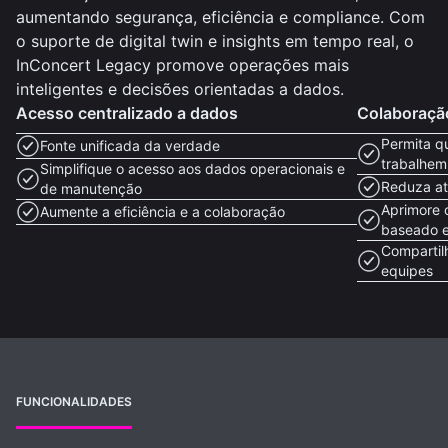
aumentando segurança, eficiência e compliance. Com
o suporte de digital twin e insights em tempo real, o
InConcert Legacy promove operações mais
inteligentes e decisões orientadas a dados.
Acesso centralizado a dados
Colaboraçã
Permita q
Fonte unificada da verdade
trabalhem
Simplifique o acesso aos dados operacionais e
Reduza at
de manutenção
Aprimore 
Aumente a eficiência e a colaboração
baseado 
Compartil
equipes
FUNCIONALIDADES