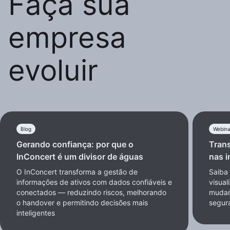
Faça sua
empresa
evoluir
Blog
Webina
Gerando confiança: por que o
Tran
InConcert é um divisor de águas
nas i
O InConcert transforma a gestão de
Saiba
informações de ativos com dados confiáveis e
visua
conectados — reduzindo riscos, melhorando
mudan
o handover e permitindo decisões mais
segura
inteligentes