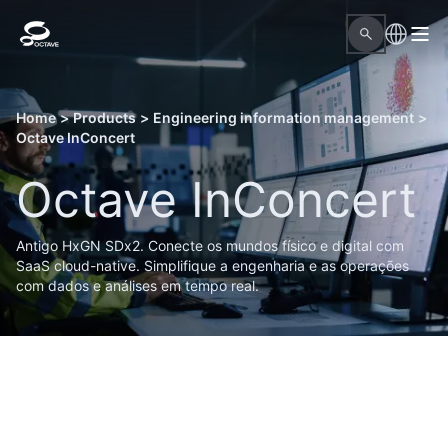
Home
>
Products
>
Engineering information management
>
Octave InConcert
Octave InConcert
Antigo HxGN SDx2. Conecte os mundos físico e digital com
SaaS cloud-native. Simplifique a engenharia e as operações
com dados e análises em tempo real.