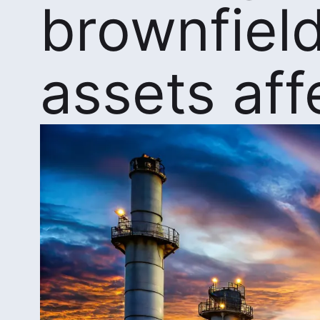
brownfiel
assets aff