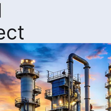
d
ect