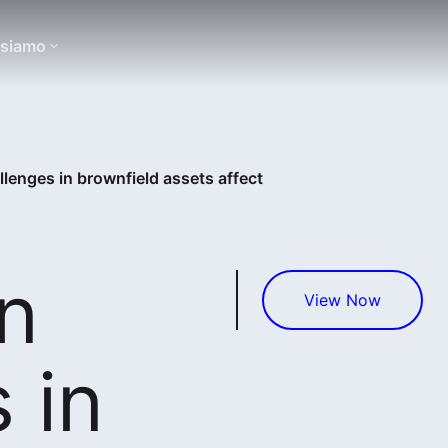
 siamo
llenges in brownfield assets affect
n
View Now
 in