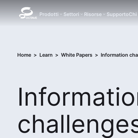
Prodotti
Settori
Risorse
Supporto
Chi
Home
>
Learn
>
White Papers
>
Information cha
Informatio
challenges