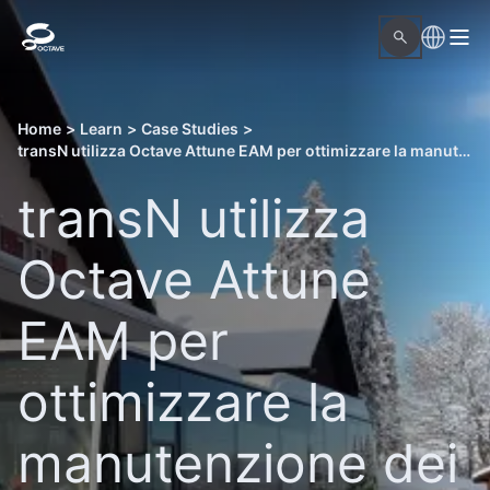
Home
>
Learn
>
Case Studies
>
transN utilizza Octave Attune EAM per ottimizzare la manutenzione dei trasporti pubblici e la gestione dei dati
transN utilizza
Octave Attune
EAM per
ottimizzare la
manutenzione dei