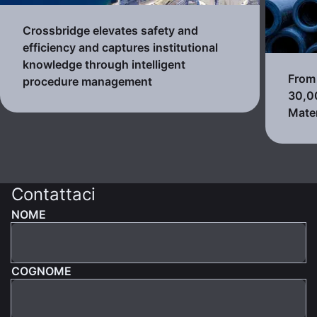
Crossbridge elevates safety and
efficiency and captures institutional
knowledge through intelligent
From 
procedure management
30,0
Mater
Contattaci
NOME
COGNOME