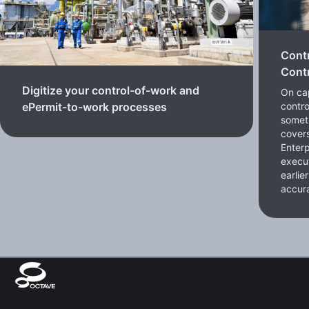
Cont
Contr
Digitize your control-of-work and
On cap
contro
ePermit-to-work processes
somet
cover
Enterp
execut
earlie
accura