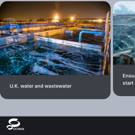
Ensur
start
U.K. water and wastewater