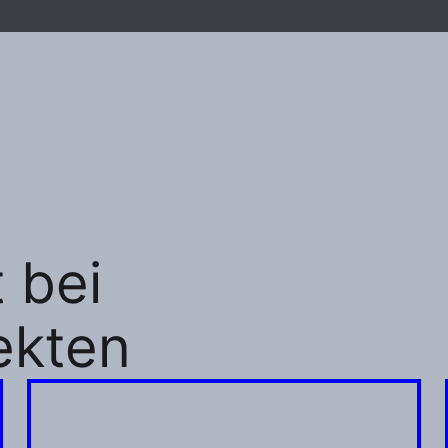
 bei
jekten