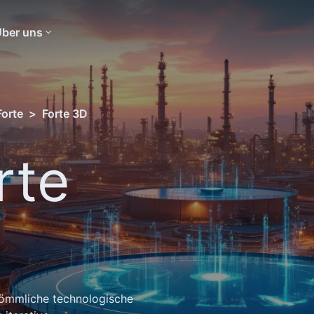
ber uns
Forte
>
Forte 3D
rte
kömmliche technologische