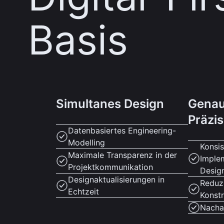
Basis
Simultanes Design
Genau
Präzis
Datenbasiertes Engineering-
Modelling
Konsi
Maximale Transparenz in der
Imple
Projektkommunikation
Desig
Designaktualisierungen in
Reduz
Echtzeit
Konstr
Nacha