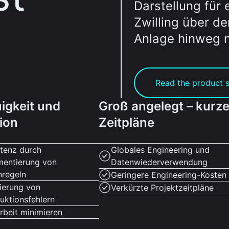
Darstellung für
Zwilling über d
Anlage hinweg 
Read the product 
igkeit und
Groß angelegt – kurz
ion
Zeitpläne
stenz durch
Globales Engineering und
mentierung von
Datenwiederverwendung
nregeln
Geringere Engineering-Kosten
ierung von
Verkürzte Projektzeitpläne
uktionsfehlern
rbeit minimieren