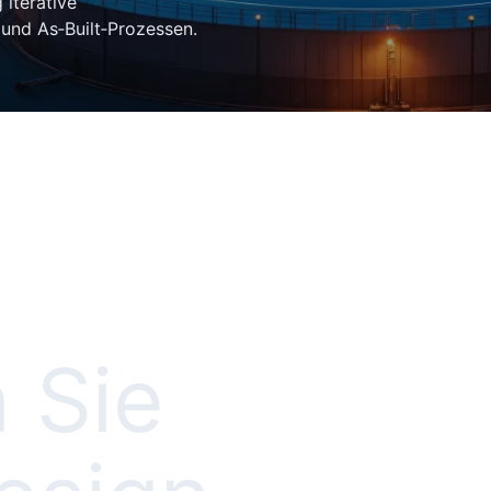
iterative
 und As‑Built‑Prozessen.
 Sie