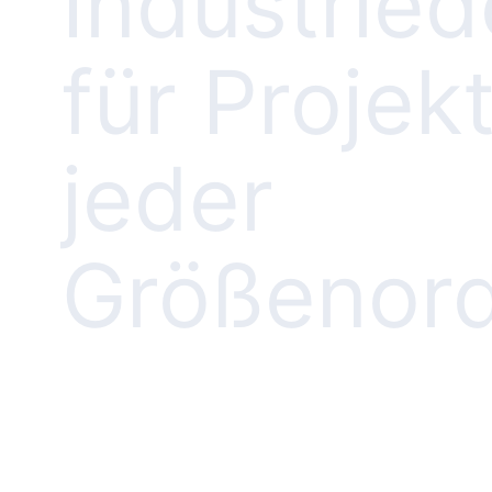
Industried
für Projek
jeder
Größenor