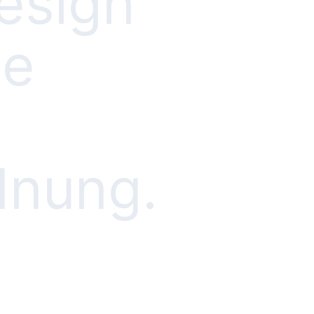
esign
te
dnung.