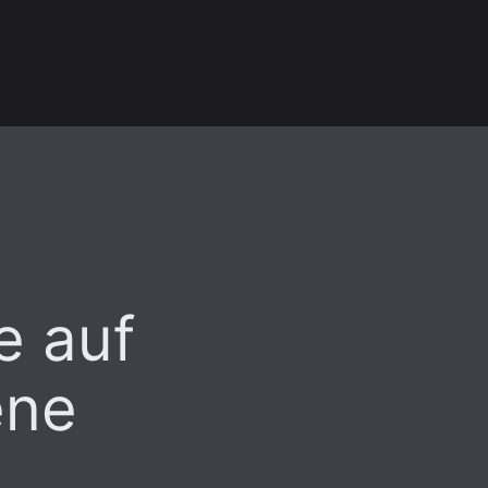
e auf
ene