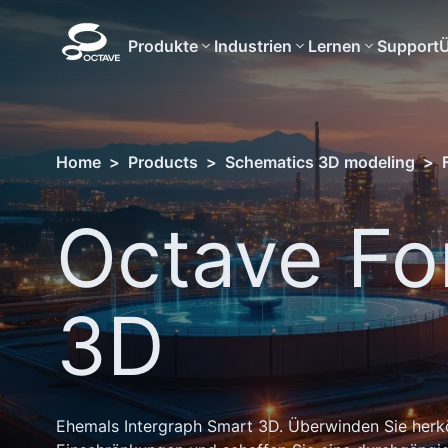
Produkte
Industrien
Lernen
Support
Ü
Home
>
Products
>
Schematics 3D modeling
>
Octave Fo
3D
Ehemals Intergraph Smart 3D. Überwinden Sie her