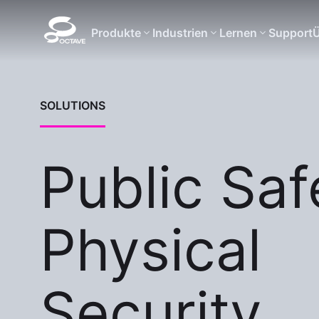
Produkte
Industrien
Lernen
Support
Ü
SOLUTIONS
Public Saf
Physical
Security