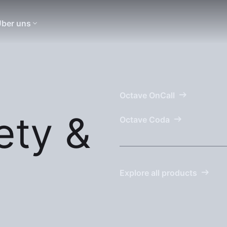
ber uns
Octave OnCall
ety &
Octave Coda
Explore all products