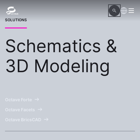
SOLUTIONS
Schematics &
3D Modeling
Octave Forte
Octave Facets
Octave BricsCAD