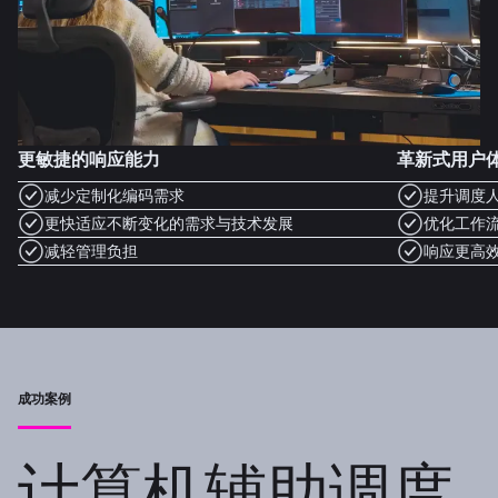
更敏捷的响应能力
革新式用户
减少定制化编码需求
提升调度
更快适应不断变化的需求与技术发展
优化工作
减轻管理负担
响应更高
成功案例
计算机辅助调度