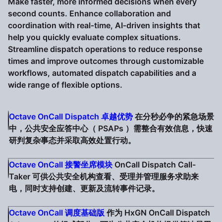
Make faster, more informed decisions when every
second counts. Enhance collaboration and
coordination with real‑time, AI‑driven insights that
help you quickly evaluate complex situations.
Streamline dispatch operations to reduce response
times and improve outcomes through customizable
workflows, automated dispatch capabilities and a
wide range of flexible options.
Octave OnCall Dispatch 卓越优势
在分秒必争的紧急场景
中，公共安全应答中心（ PSAPs ）需整合有效信息，快速
研判复杂事态并采取高效处置行动。
Octave OnCall 接警坐席模块
OnCall Dispatch Call-
Taker 可供公共安全机构查看、受理并管理服务求助来
电，同时支持创建、更新及流转事件记录。
Octave OnCall 调度基础版
作为 HxGN OnCall Dispatch