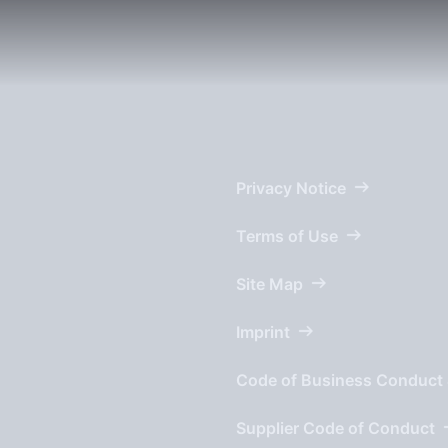
Privacy Notice
Terms of Use
Site Map
Imprint
Code of Business Conduct 
Supplier Code of Conduct