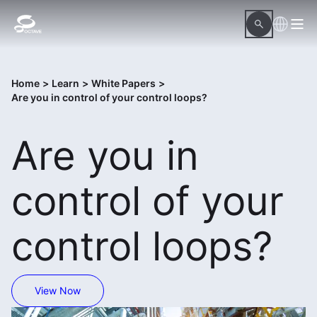
Home
>
Learn
>
White Papers
>
Are you in control of your control loops?
Are you in
control of your
control loops?
View Now