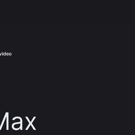
 video
 Max