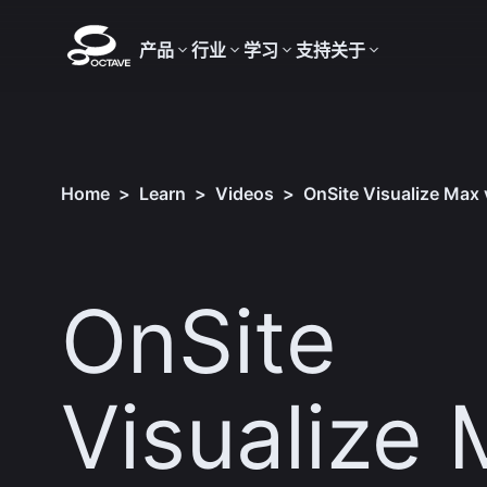
产品
行业
学习
支持
关于
Home
>
Learn
>
Videos
>
​OnSite Visualize Max
​OnSite
Visualize