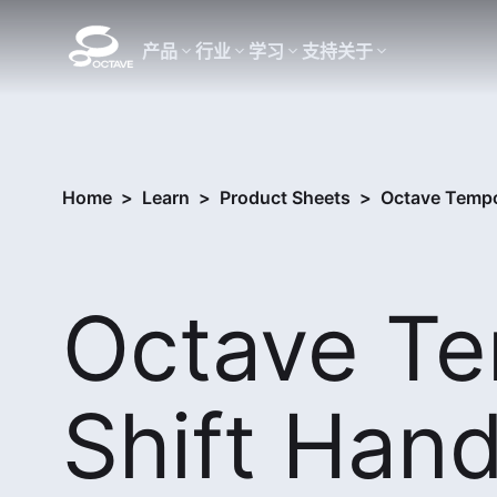
产品
行业
学习
支持
关于
Home
>
Learn
>
Product Sheets
>
Octave Tempo
Octave T
Shift Han