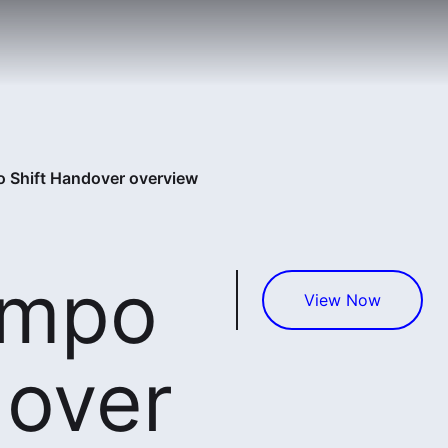
 Shift Handover overview
empo
View Now
dover