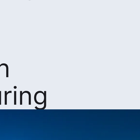
n
ring