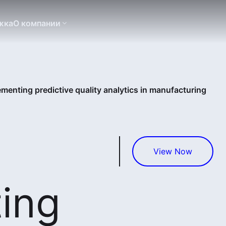
жка
О компании
ementing predictive quality analytics in manufacturing
View Now
ing