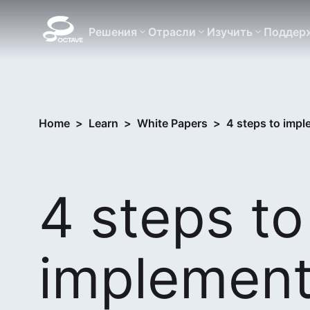
Решения
Отрасли
Изучить
Поддер
Home
>
Learn
>
White Papers
>
4 steps to impl
4 steps to
implement