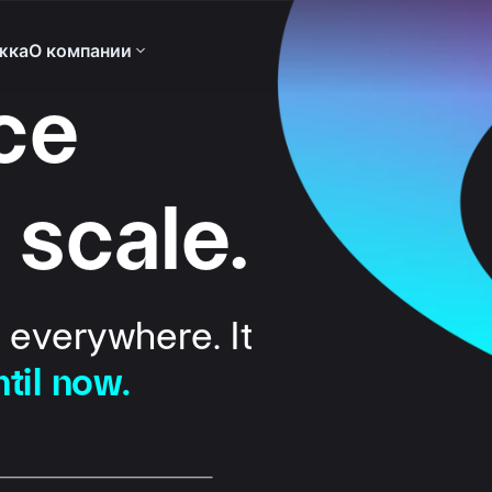
жка
О компании