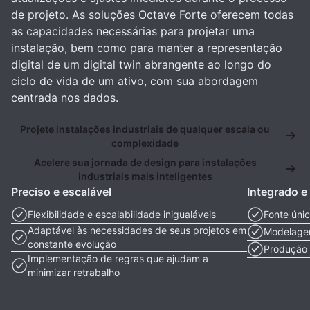
de projeto. As soluções Octave Forte oferecem todas
as capacidades necessárias para projetar uma
instalação, bem como para manter a representação
digital de um digital twin abrangente ao longo do
ciclo de vida de um ativo, com sua abordagem
centrada nos dados.
Projete instalações industriais de qualquer escala ou
complexidade
Acelere sua jornada de design para instalações
industriais mais inteligentes
Preciso e escalável
Integrado e
Flexibilidade e escalabilidade inigualáveis
Fonte úni
Adaptável às necessidades de seus projetos em
Modelagem
constante evolução
Produção 
Implementação de regras que ajudam a
minimizar retrabalho