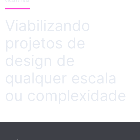
VISÃO GERAL
Viabilizando
projetos de
design de
qualquer escala
ou complexidade