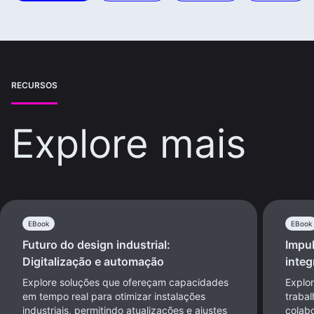
RECURSOS
Explore mais
EBook
EBook
Futuro do design industrial:
Impul
Digitalização e automação
integ
Explore soluções que ofereçam capacidades
Explor
em tempo real para otimizar instalações
traba
industriais, permitindo atualizações e ajustes
colab