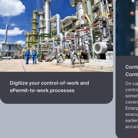
Cont
Contr
Digitize your control-of-work and
On cap
contro
ePermit-to-work processes
somet
cover
Enterp
execut
earlie
accura