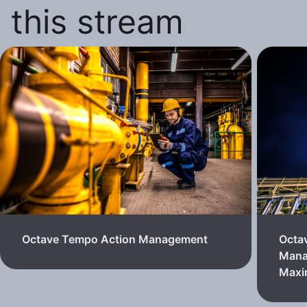
this stream
Octave Tempo Action Management
Octa
Mana
Max