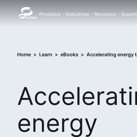
Produtos
Indústrias
Recursos
Supor
Home
>
Learn
>
eBooks
>
Accelerating energy t
Accelerat
energy