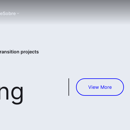
te
Sobre
ransition projects
ing
View More