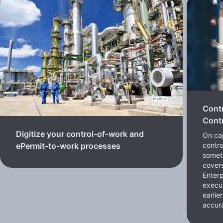
Cont
Contr
Digitize your control-of-work and
On cap
contro
ePermit-to-work processes
somet
cover
Enterp
execut
earlie
accura