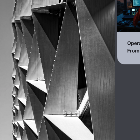
Opera
From 