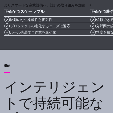
よりスマートな産業設備へ、設計の取り組みを加速
正確かつスケーラブル
正確かつ統
比類のない柔軟性と拡張性
信頼でき
プロジェクトの進化するニーズに適応
分野間の
ルール実装で再作業を最小化
精度を損
機能
インテリジェン
トで持続可能な