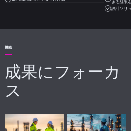
きる結果
設計ソリ
機能
成果にフォーカ
ス