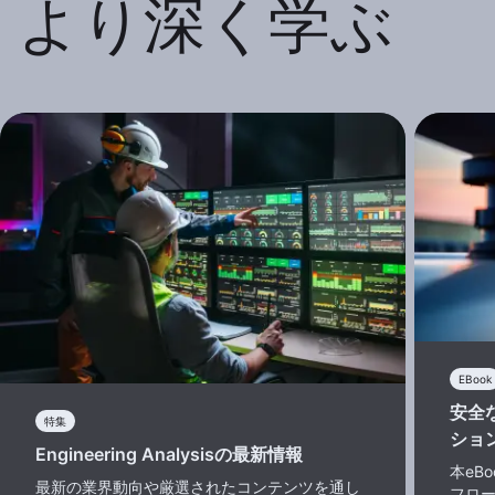
より深く学ぶ
EBook
安全
特集
ショ
Engineering Analysisの最新情報
本eB
最新の業界動向や厳選されたコンテンツを通し
フロ