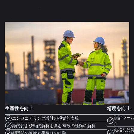
カタログを読む
他ソリューションとの連携
生産性を向上
精度を向上
設計ツー
エンジニアリング設計の視覚的表現
ク
静的および動的解析を含む複数の種類の解析
厳格な品
部門間の連携と手戻りの排除