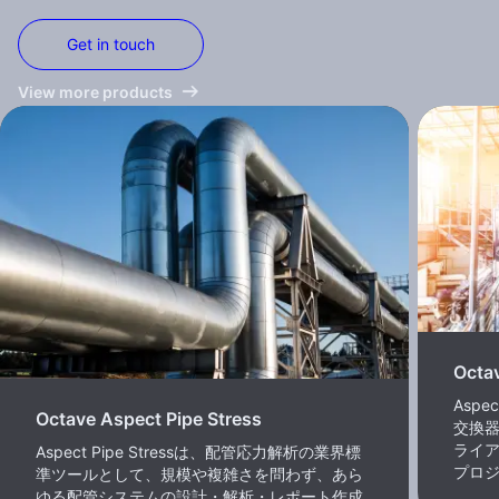
Get in touch
View more products
Octa
Aspe
Octave Aspect Pipe Stress
交換
ライ
Aspect Pipe Stressは、配管応力解析の業界標
プロ
準ツールとして、規模や複雑さを問わず、あら
ゆる配管システムの設計・解析・レポート作成