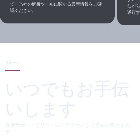
て、当社の解析ツールに関する最新情報をご確
なが
認ください。
遂行
サポート
いつでもお手伝
いします
直接サポートとリソースにアクセスして必要な支援を入
手