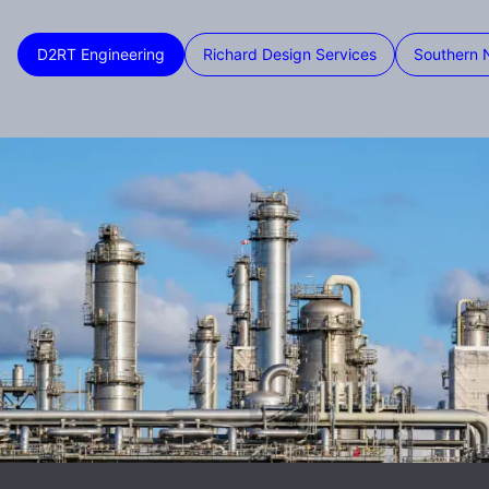
D2RT Engineering
Richard Design Services
Southern 