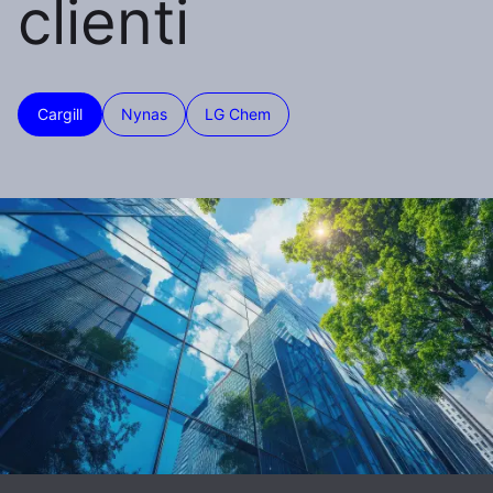
clienti
Cargill
Nynas
LG Chem