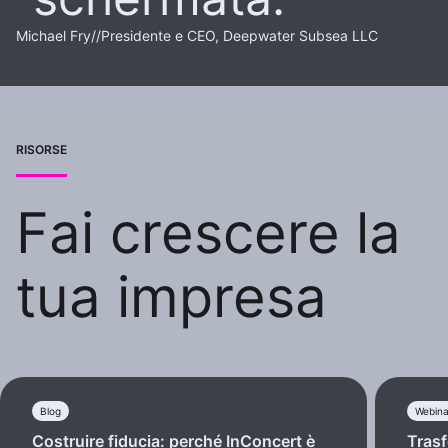
Michael Fry
//
Presidente e CEO, Deepwater Subsea LLC
RISORSE
Fai crescere la
tua impresa
Blog
Webina
Costruire fiducia: perché InConcert è
Tras