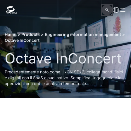
Home
>
Products
>
Engineering information management
>
Octave InConcert
Octave InConcert
Precedentemente noto come HxGN SDx2, collega mondi fisici
e digitali con il SaaS cloud-nativo. Semplifica l'ingegneria e le
operazioni con dati e analisi in tempo reale.