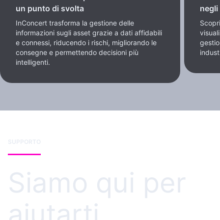
un punto di svolta
negli
InConcert trasforma la gestione delle
Scopri
informazioni sugli asset grazie a dati affidabili
visual
e connessi, riducendo i rischi, migliorando le
gesti
consegne e permettendo decisioni più
industr
intelligenti.
SUPPORTO
Siamo qui per
aiutarti