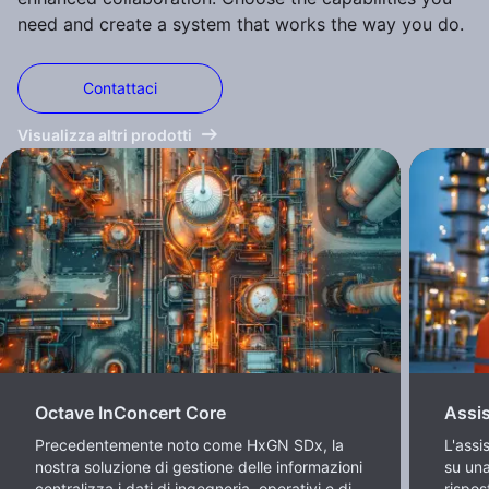
need and create a system that works the way you do.
Contattaci
Visualizza altri prodotti
Octave InConcert Core
Assis
Precedentemente noto come HxGN SDx, la
L'assi
nostra soluzione di gestione delle informazioni
su una
centralizza i dati di ingegneria, operativi e di
rispos