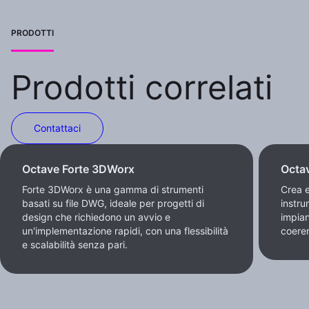
PRODOTTI
Prodotti correlati
Contattaci
Octave Forte 3DWorx
Octa
Forte 3DWorx è una gamma di strumenti
Crea 
basati su file DWG, ideale per progetti di
instru
design che richiedono un avvio e
impian
un'implementazione rapidi, con una flessibilità
coeren
e scalabilità senza pari.