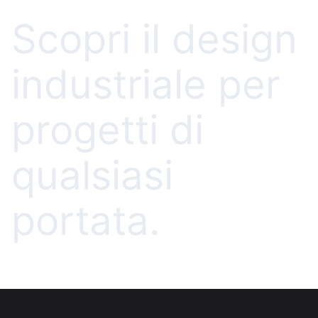
Scopri il design
industriale per
progetti di
qualsiasi
portata.