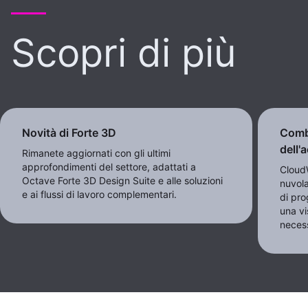
Scopri di più
Novità di Forte 3D
Combi
dell'
Rimanete aggiornati con gli ultimi
approfondimenti del settore, adattati a
CloudW
Octave Forte 3D Design Suite e alle soluzioni
nuvola
e ai flussi di lavoro complementari.
di pro
una vi
necess