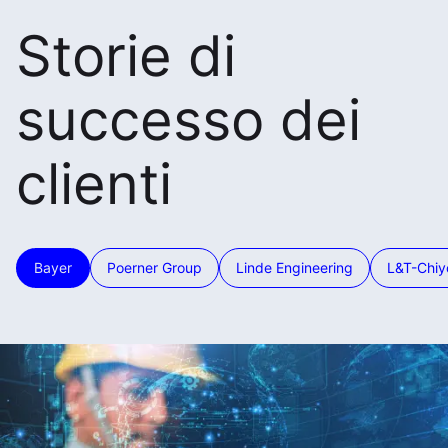
Storie di
successo dei
clienti
Bayer
Poerner Group
Linde Engineering
L&T-Chi