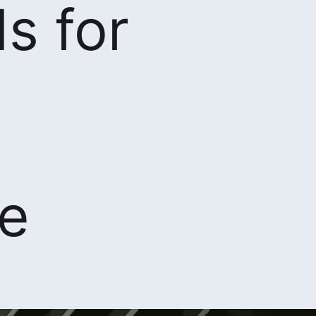
s for
5
e