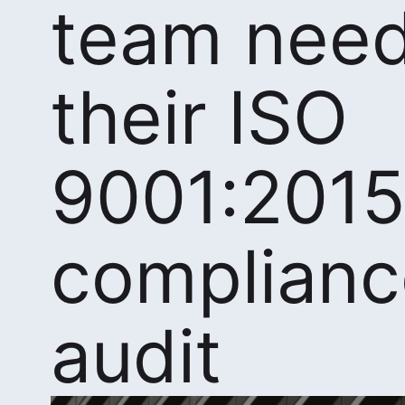
team need
their ISO
9001:201
complianc
audit