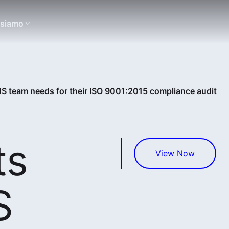
 siamo
MS team needs for their ISO 9001:2015 compliance audit
ts
View Now
S