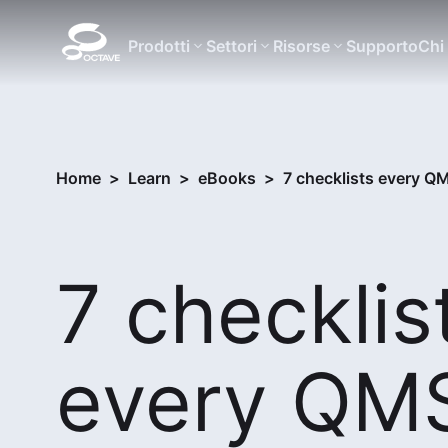
Prodotti
Settori
Risorse
Supporto
Chi
Home
>
Learn
>
eBooks
>
7 checklists every Q
7 checklis
every QM